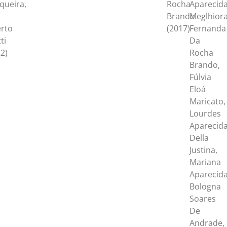
queira,
Rocha
Aparecid
Brando
Meglhiorat
erto
(2017)
Fernanda
ti
Da
2)
Rocha
Brando,
Fúlvia
Eloá
Maricato,
Lourdes
Aparecid
Della
Justina,
Mariana
Aparecid
Bologna
Soares
De
Andrade,