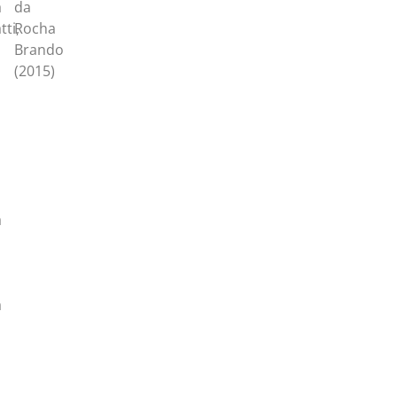
a
da
ti,
Rocha
Brando
(2015)
a
a