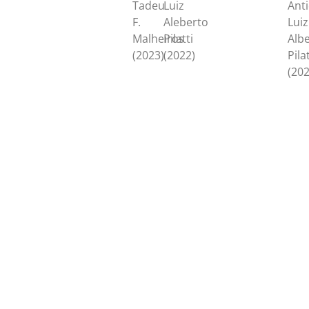
Tadeu
Luiz
Anti
F.
Aleberto
Luiz
Malheiros
Pilatti
Alb
(2023)
(2022)
Pilat
(202